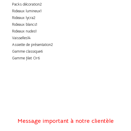
Packs décoration
2
Rideaux lumineux
1
Rideaux lycra
2
Rideaux blancs
1
Rideaux nudes
1
Vaisselles
14
Assiette de présentation
2
Gamme classique
6
Gamme filet Or
6
Message important à notre clientèle