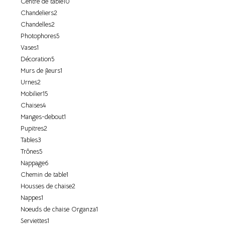
Centre de table
10
Chandeliers
2
Chandelles
2
Photophores
5
Vases
1
Décoration
5
Murs de fleurs
1
Urnes
2
Mobilier
15
Chaises
4
Manges-debout
1
Pupitres
2
Tables
3
Trônes
5
Nappage
6
Chemin de table
1
Housses de chaise
2
Nappes
1
Noeuds de chaise Organza
1
Serviettes
1