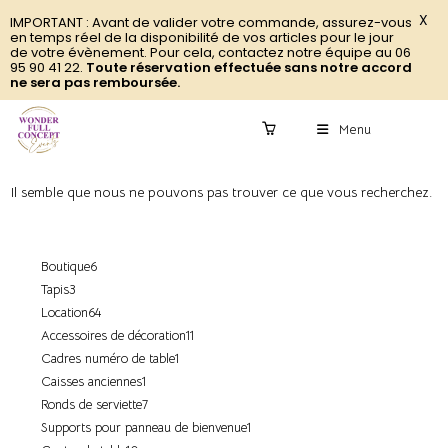
X
IMPORTANT : Avant de valider votre commande, assurez-vous
en temps réel de la disponibilité de vos articles pour le jour
de votre évènement. Pour cela, contactez notre équipe au 06
95 90 41 22.
Toute réservation effectuée sans notre accord
ne sera pas remboursée.
Menu
0
Il semble que nous ne pouvons pas trouver ce que vous recherchez.
Boutique
6
Tapis
3
Location
64
Accessoires de décoration
11
Cadres numéro de table
1
Caisses anciennes
1
Ronds de serviette
7
Supports pour panneau de bienvenue
1