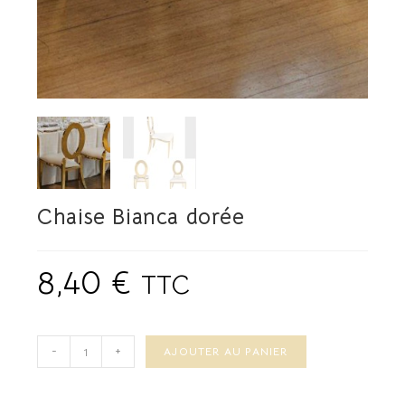
Chaise Bianca dorée
8,40
€
TTC
-
+
AJOUTER AU PANIER